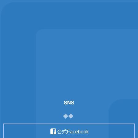
SNS
公式Facebook