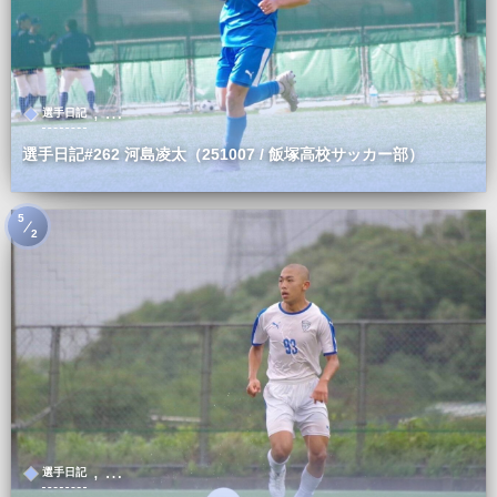
, …
選手日記
選手日記#262 河島凌太（251007 / 飯塚高校サッカー部）
5
2
, …
選手日記