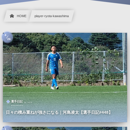
HOME
player-ryota-kawashima
4
26
, …
選手日記
日々の積み重ねが強さになる｜河島凌太【選手日記#448】
1