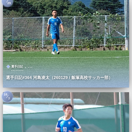
29
, …
選手日記
選手日記#364 河島凌太（260129 / 飯塚高校サッカー部）
10
7