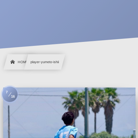
HOME
player-yumeto-ishii
7
16