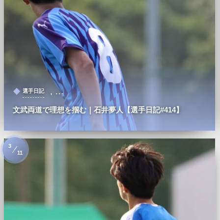
, …
選手日記
文武両道で理想を掴む｜石井夢人【選手日記#414】
3
11