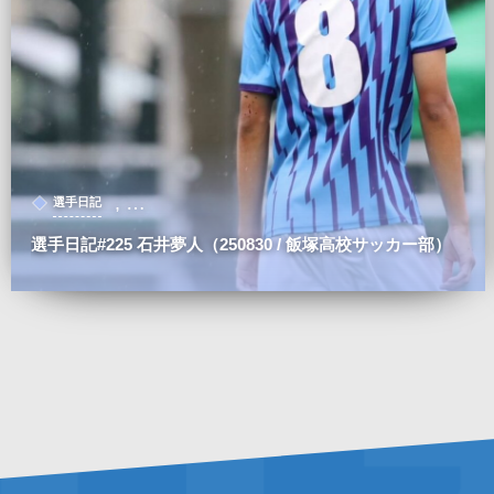
, …
選手日記
選手日記#225 石井夢人（250830 / 飯塚高校サッカー部）