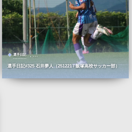
, …
選手日記
選手日記#325 石井夢人（251221 / 飯塚高校サッカー部）