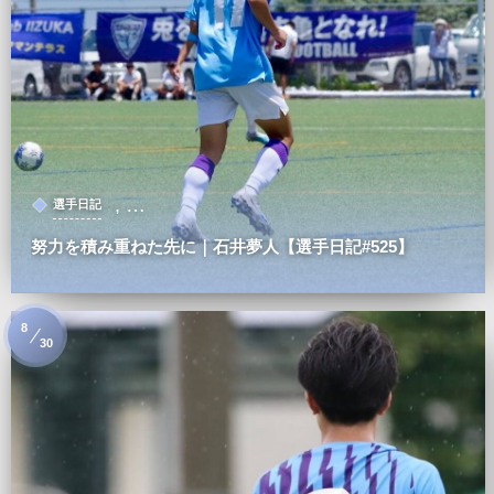
, …
選手日記
努力を積み重ねた先に｜石井夢人【選手日記#525】
8
30