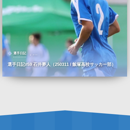
, …
選手日記
選手日記#59 石井夢人（250311 / 飯塚高校サッカー部）