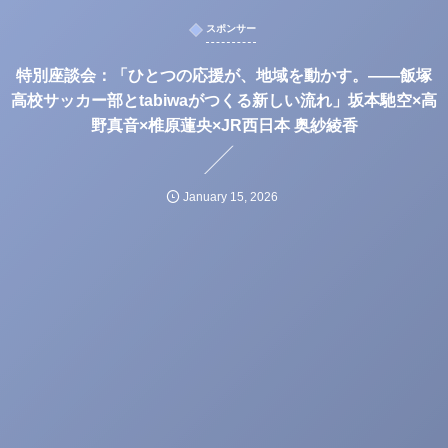
スポンサー
特別座談会：「ひとつの応援が、地域を動かす。——飯塚
高校サッカー部とtabiwaがつくる新しい流れ」坂本馳空×高
野真音×椎原蓮央×JR西日本 奥紗綾香
January
15
,
2026