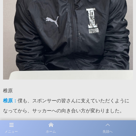
椎原
椎原：
僕も、スポンサーの皆さんに支えていただくように
なってから、サッカーへの向き合い方が変わりました。
これまでは、自分自身の成長のためにプレーしているとい
メニュー
ホーム
先頭へ