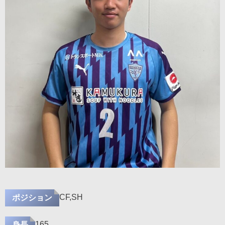
CF,SH
ポジション
165
身長