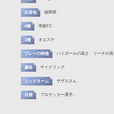
福岡県
出身地
壱岐FC
4種
オエステ
3種
ハイボールの高さ、リーチの長
プレーの特徴
サイクリング
趣味
サザエさん
ニックネーム
プロサッカー選手。
目標