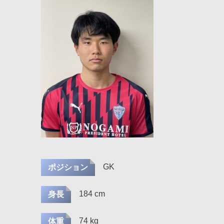
GK
ポジション
184 cm
身長
74 kg
体重