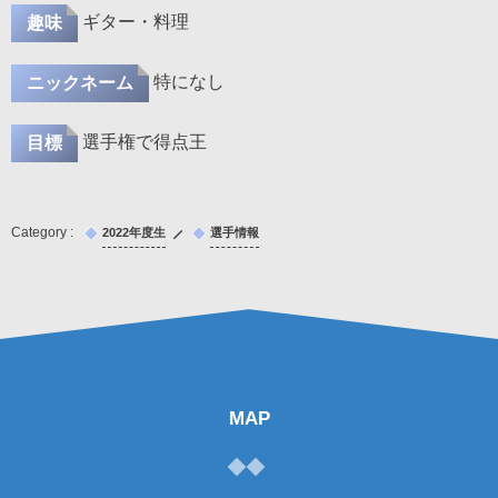
ギター・料理
趣味
特になし
ニックネーム
選手権で得点王
目標
2022年度生
選手情報
MAP