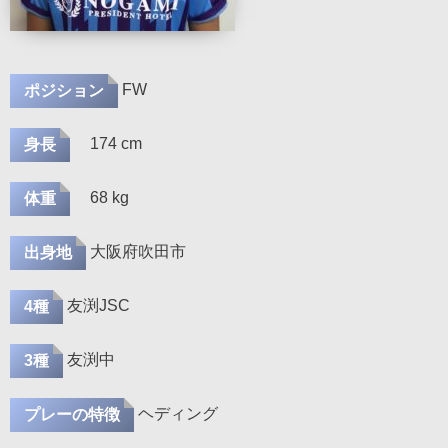
FW
ポジション
174 cm
身長
68 kg
体重
大阪府吹田市
出身地
友渕JSC
4種
友渕中
3種
ヘディング
プレーの特徴