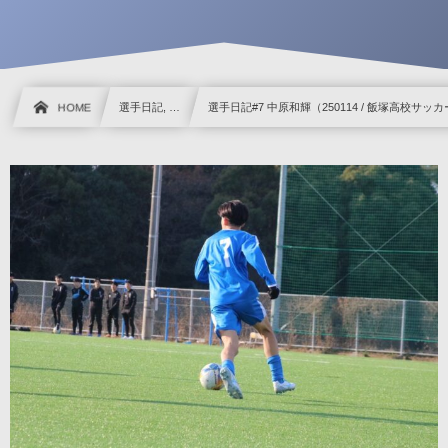
HOME
選手日記, …
選手日記#7 中原和輝（250114 / 飯塚高校サッ