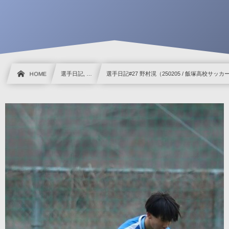
HOME
選手日記, …
選手日記#27 野村滉（250205 / 飯塚高校サッカ