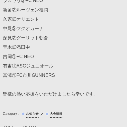
ラスゥリ②FC NEO
新留②ルーヴェン福岡
久家②オリエント
中尾②フクオカーナ
深見②グーリット朝倉
荒木②添田中
吉岡①FC NEO
有吉①ASGジュニオール
冨澤①FC市川GUNNERS
皆様の熱い応援をいただけましたら幸いです。
お知らせ
大会情報