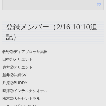
登録メンバー（2/16 10:10追
記）
牧野②ディアブロッサ高田
田中①オリエント
貞方②オリエント
新井②沖縄SV
片原②BUDDY
時澤②インテルナシオナル
橋本②大分セントラル