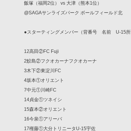
飯塚（福岡2位） vs 大津（熊本1位）
@SAGAサンライズパーク ボールフィールド北
●スターティングメンバー（背番号 名前 U-15
12高田②FC Fuji
2鮫島②フクオカーナフクオカーナ
3木下②東淀川FC
4坂本①オリエント
7中元①川崎FC
14貞金①ツネイシ
15森本②オリエント
16今泉①アリーバ
17権藤①大分トリニータU-15宇佐