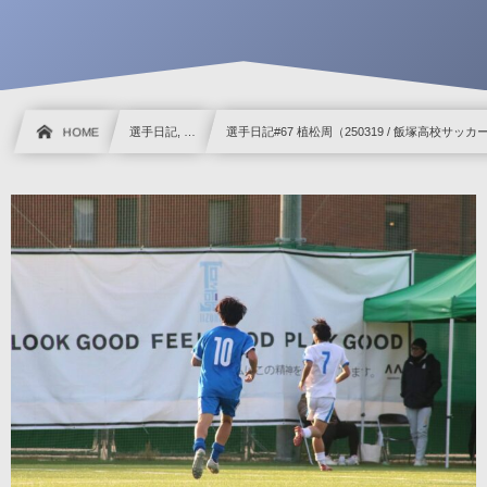
HOME
選手日記, …
選手日記#67 植松周（250319 / 飯塚高校サッカ