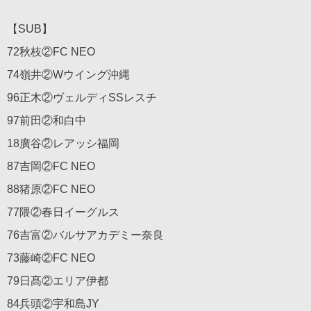
【SUB】
72秋枝②FC NEO
74嶺井②Wウイング沖縄
96正木②ヴェルディSSレスチ
97前田②和白中
18廣谷②レアッシ福岡
87吉岡②FC NEO
88猪原②FC NEO
77隈②春日イーグルス
76吉富②バルサアカデミー奈良
73藤崎②FC NEO
79日髙②エリア伊都
84兵頭②宇和島JY