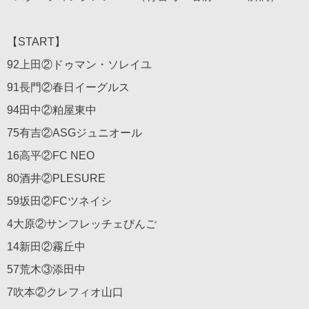
【START】
92上田②ドゥマン・ソレイユ
91長門②春日イーグルス
94田中②粕屋東中
75有吉②ASGジュニオール
16高平②FC NEO
80酒井②PLESURE
59坂田②FCツネイシ
4大原②サンフレッチェびんご
14新田②霧丘中
57荒木③添田中
7吹本②クレフィオ山口