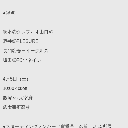
●得点
吹本②クレフィオ山口×2
酒井②PLESURE
長門②春日イーグルス
坂田②FCツネイシ
4月5日（土）
10:00kickoff
飯塚 vs 太宰府
@太宰府高校
●スターティングメンバー（背番号 名前 U-15所属）