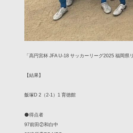
「高円宮杯 JFA U-18 サッカーリーグ2025 福岡
【結果】
飯塚D 2（2-1）1 育徳館
⚫得点者
97前田②和白中