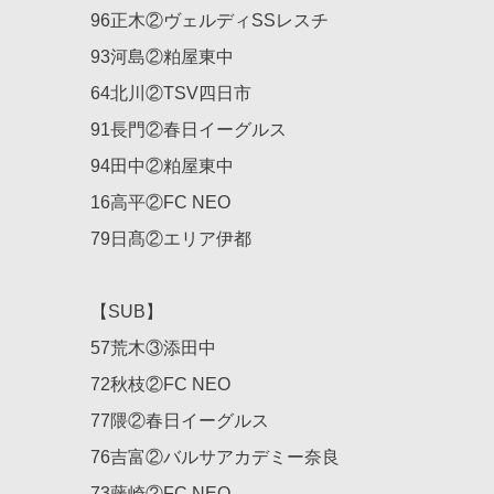
96正木②ヴェルディSSレスチ
93河島②粕屋東中
64北川②TSV四日市
91長門②春日イーグルス
94田中②粕屋東中
16高平②FC NEO
79日髙②エリア伊都
【SUB】
57荒木③添田中
72秋枝②FC NEO
77隈②春日イーグルス
76吉富②バルサアカデミー奈良
73藤崎②FC NEO