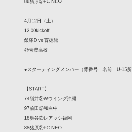
88猪原②FC NEO
4月12日（土）
12:00kickoff
飯塚D vs 育徳館
@青豊高校
●スターティングメンバー（背番号 名前 U-15
【START】
74嶺井②Wウイング沖縄
97前田②和白中
18廣谷②レアッシ福岡
88猪原②FC NEO