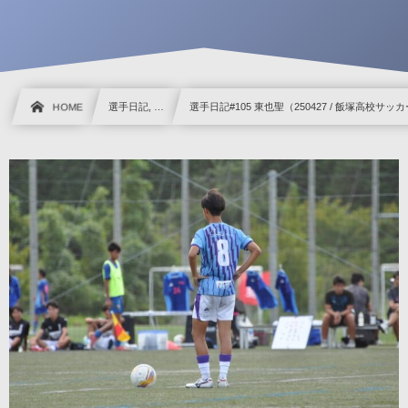
HOME
選手日記, …
選手日記#105 東也聖（250427 / 飯塚高校サッ