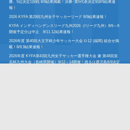
勝、5位決定1回戦 8/8結果掲載！決勝･第5代表決定戦8/9結果速
報！
2026 KYFA 第29回九州女子サッカーリーグ 8/9結果速報！
KYFA インディペンデンスリーグ九州2026（Iリーグ九州）8/6～8
開催予定分は中止 8/11.12結果速報！
2026年度 第40回大文字杯少年サッカー大会 U-12 (福岡) 組合せ掲
載！8/8,9結果速報！
2026年度 KYFA第43回九州女子サッカー選手権大会 兼 第48回皇
后杯九州大会（長崎県開催）9/12～14開催！残るは鹿児島8/9決定
予定！
2026年度 KYFA第31回九州U15女子サッカー選手権大会（高円宮
妃杯）鹿児島代表決定！佐賀8/9.11 大分、沖縄9/5.6開催 県予選例
年8～9月情報募集！九州大会10/31～11/2 熊本県開催！
【九州版】都道府県トレセンメンバー2026 随時更新！情報お待ち
しています！
【福岡県少年男子】参加選手掲載！2026年度国民スポーツ大会 第
46回九州ブロック大会 （8/22,23）