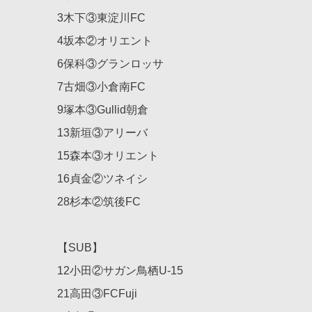
3木下③東淀川FC
4坂本②オリエント
6保科③グランロッサ
7古畑③小倉南FC
9塚本③Gullid朝倉
13新垣③アリーバ
15森本③オリエント
16貞金②ツネイシ
28杉本②筑後FC
【SUB】
12小田②サガン鳥栖U-15
21高田③FCFuji