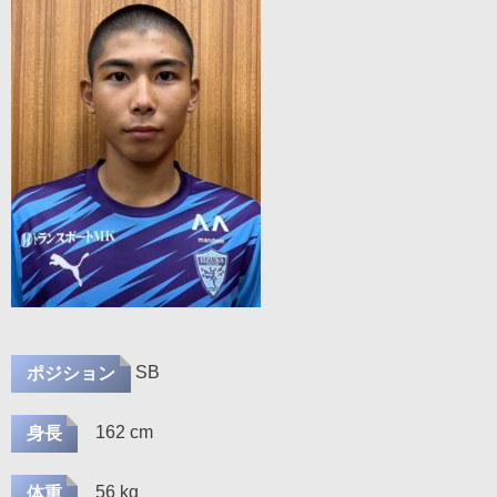
SB
ポジション
162 cm
身長
56 kg
体重