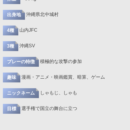
沖縄県北中城村
出身地
山内JFC
4種
沖縄SV
3種
積極的な攻撃の参加
プレーの特徴
漫画・アニメ・映画鑑賞、暗算、ゲーム
趣味
しゃもじ、しゃも
ニックネーム
選手権で国立の舞台に立つ
目標