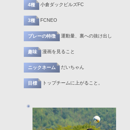
小倉ダックビルズFC
4種
FCNEO
3種
運動量、裏への抜け出し
プレーの特徴
漫画を見ること
趣味
だいちゃん
ニックネーム
トップチームに上がること。
目標