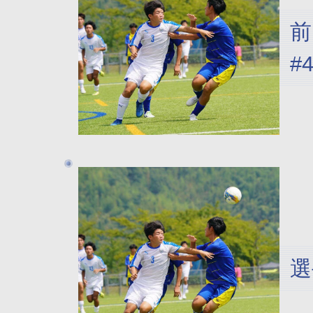
前
#
選