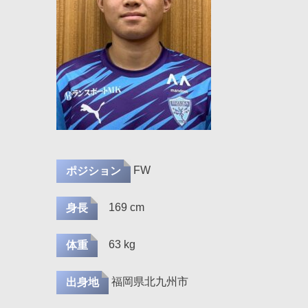
FW
ポジション
169 cm
身長
63 kg
体重
福岡県北九州市
出身地