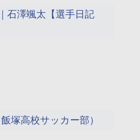
｜石澤颯太【選手日記
7 / 飯塚高校サッカー部）