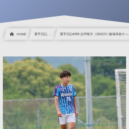
HOME
選手日記, …
選手日記#389 志坪唯月（260223 / 飯塚高校サ